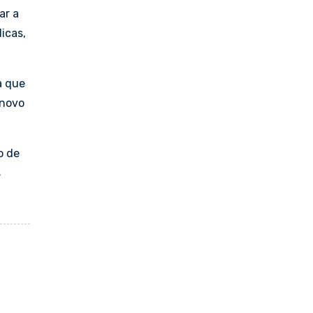
ar a
icas,
a que
 novo
o de
s