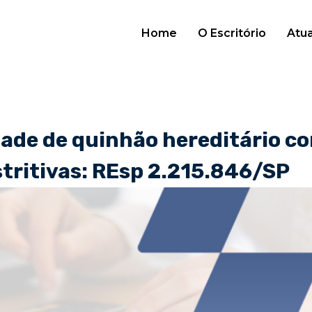
Home
O Escritório
Atu
ade de quinhão hereditário c
tritivas: REsp 2.215.846/SP