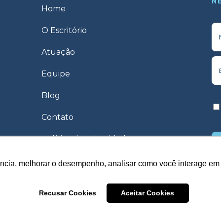
N
Home
O Escritório
Atuação
Equipe
Blog
Contato
Política de privacidade
ência, melhorar o desempenho, analisar como você interage em 
Recusar Cookies
Aceitar Cookies
Política de privacidade – Desenvolvido por
In Company