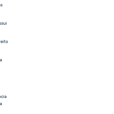
as
ssui
eito
ra
ncia
a