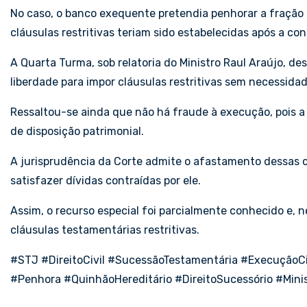
No caso, o banco exequente pretendia penhorar a fração 
cláusulas restritivas teriam sido estabelecidas após a con
A Quarta Turma, sob relatoria do Ministro Raul Araújo, de
liberdade para impor cláusulas restritivas sem necessidade
Ressaltou-se ainda que não há fraude à execução, pois a
de disposição patrimonial.
A jurisprudência da Corte admite o afastamento dessas cl
satisfazer dívidas contraídas por ele.
Assim, o recurso especial foi parcialmente conhecido e, 
cláusulas testamentárias restritivas.
#STJ #DireitoCivil #SucessãoTestamentária #ExecuçãoCi
#Penhora #QuinhãoHereditário #DireitoSucessório #Mini