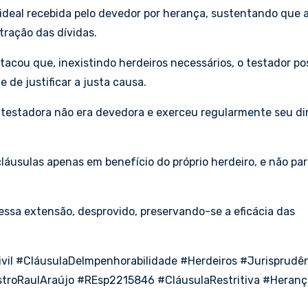
ideal recebida pelo devedor por herança, sustentando que 
tração das dívidas.
stacou que, inexistindo herdeiros necessários, o testador po
 de justificar a justa causa.
 testadora não era devedora e exerceu regularmente seu dir
áusulas apenas em benefício do próprio herdeiro, e não pa
nessa extensão, desprovido, preservando-se a eficácia das
vil #CláusulaDeImpenhorabilidade #Herdeiros #Jurisprudê
stroRaulAraújo #REsp2215846 #CláusulaRestritiva #Heranç