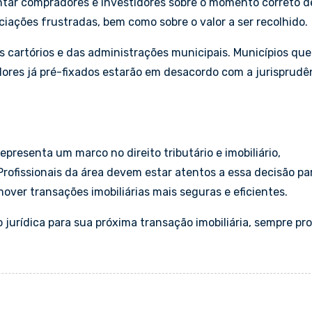
entar compradores e investidores sobre o momento correto d
ciações frustradas, bem como sobre o valor a ser recolhido.
s cartórios e das administrações municipais. Municípios que
alores já pré-fixados estarão em desacordo com a jurisprudê
presenta um marco no direito tributário e imobiliário,
rofissionais da área devem estar atentos a essa decisão pa
mover transações imobiliárias mais seguras e eficientes.
 jurídica para sua próxima transação imobiliária, sempre pr