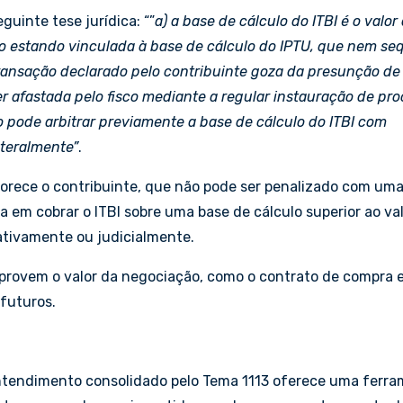
uinte tese jurídica: “”
a) a base de cálculo do ITBI é o valor
ão
estando vinculada à base de cálculo do IPTU, que nem se
 transação declarado pelo contribuinte goza da presunção de
er afastada pelo fisco mediante a regular instauração de pr
ão pode arbitrar previamente a base de cálculo do ITBI com
ateralmente”
.
vorece o contribuinte, que não pode ser penalizado com um
ta em cobrar o ITBI sobre uma base de cálculo superior ao va
rativamente ou judicialmente.
provem o valor da negociação, como o contrato de compra 
 futuros.
 entendimento consolidado pelo Tema 1113 oferece uma ferr