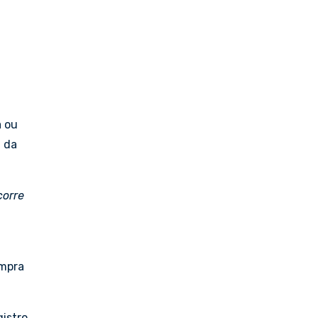
a ou
a da
corre
ompra
istro.