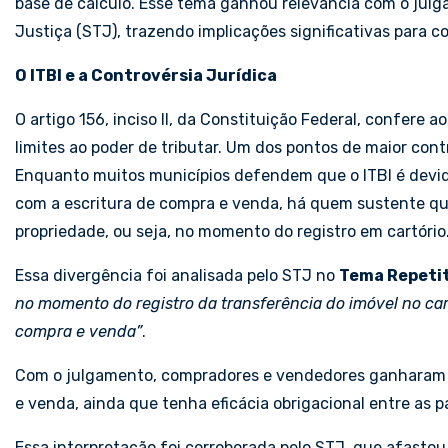
base de cálculo. Esse tema ganhou relevância com o jul
Justiça (STJ), trazendo implicações significativas para c
O ITBI e a Controvérsia Jurídica
O artigo 156, inciso II, da Constituição Federal, confere 
limites ao poder de tributar. Um dos pontos de maior con
Enquanto muitos municípios defendem que o ITBI é devid
com a escritura de compra e venda, há quem sustente que
propriedade, ou seja, no momento do registro em cartório
Essa divergência foi analisada pelo STJ no
Tema Repetit
no momento do registro da transferência do imóvel no c
compra e venda”
.
Com o julgamento, compradores e vendedores ganharam m
e venda, ainda que tenha eficácia obrigacional entre as p
Essa interpretação foi corroborada pelo STJ, que afastou 