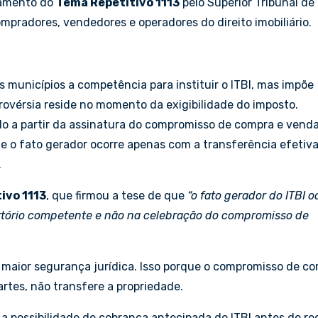
gamento do
Tema Repetitivo 1113
pelo Superior Tribunal de
ompradores, vendedores e operadores do direito imobiliário.
aos municípios a competência para instituir o ITBI, mas impõe
trovérsia reside no momento da exigibilidade do imposto.
o a partir da assinatura do compromisso de compra e vend
 o fato gerador ocorre apenas com a transferência efetiv
.
ivo 1113
, que firmou a tese de que
“o fato gerador do ITBI o
artório competente e não na celebração do compromisso de
aior segurança jurídica. Isso porque o compromisso de c
artes, não transfere a propriedade.
a possibilidade de cobrança antecipada do ITBI antes do reg