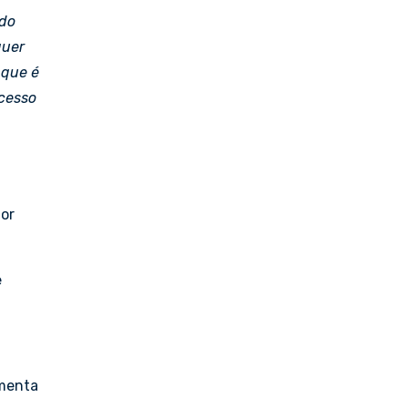
 do
quer
 que é
ocesso
a
lor
e
amenta