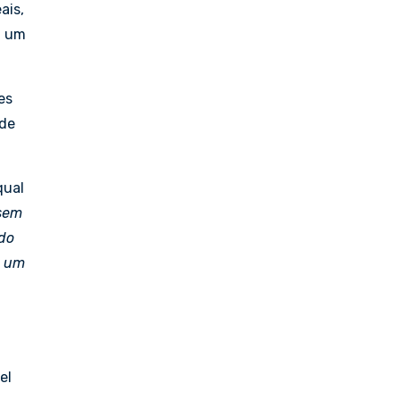
ais,
a um
es
 de
qual
ssem
ado
 um
el