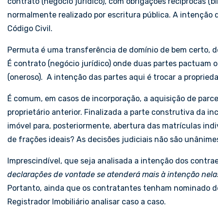
contrato (negócio jurídico), com obrigações recíprocas (b
normalmente realizado por escritura pública. A intenção 
Código Civil.
Permuta é uma transferência de domínio de bem certo, det
É contrato (negócio jurídico) onde duas partes pactuam o
(oneroso). A intenção das partes aqui é trocar a proprie
É comum, em casos de incorporação, a aquisição de parce
proprietário anterior. Finalizada a parte construtiva da i
imóvel para, posteriormente, abertura das matrículas ind
de frações ideais? As decisões judiciais não são unânime
Imprescindível, que seja analisada a intenção dos contrae
declarações de vontade se atenderá mais à intenção nela
Portanto, ainda que os contratantes tenham nominado de 
Registrador Imobiliário analisar caso a caso.