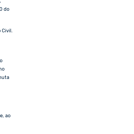
,
20 do
Civil.
 o
 no
rmuta
e, ao