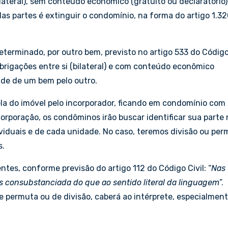
ilateral), sem conteúdo econômico (gratuito ou declaratório)
das partes é extinguir o condomínio, na forma do artigo 1.3
erminado, por outro bem, previsto no artigo 533 do Código 
brigações entre si (bilateral) e com conteúdo econômico
dade de um bem pelo outro.
la do imóvel pelo incorporador, ficando em condomínio com
ncorporação, os condôminos irão buscar identificar sua parte
ividuais e de cada unidade. No caso, teremos divisão ou pe
s.
ntes, conforme previsão do artigo 112 do Código Civil: “
Nas
s consubstanciada do que ao sentido literal da linguagem
”.
permuta ou de divisão, caberá ao intérprete, especialment