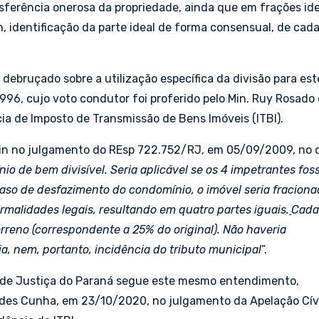
nsferência onerosa da propriedade, ainda que em frações ide
m, identificação da parte ideal de forma consensual, de cad
debruçado sobre a utilização específica da divisão para est
96, cujo voto condutor foi proferido pelo Min. Ruy Rosado
ia de Imposto de Transmissão de Bens Imóveis (ITBI).
in no julgamento do REsp 722.752/RJ, em 05/09/2009, no 
io de bem divisível. Seria aplicável se os 4
impetrantes fo
aso de desfazimento do condomínio, o imóvel seria fracion
ormalidades legais,
resultando em quatro partes iguais.
Cada
terreno (correspondente a 25% do original). Não haveria
ia
, nem, portanto, incidência do tributo municipal
”.
te de Justiça do Paraná segue este mesmo entendimento,
ndes Cunha, em 23/10/2020, no julgamento da Apelação Cív