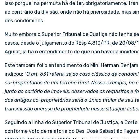
Isso porque, na permuta há de ter, obrigatoriamente, tra
ao contrário da divisão, onde não há onerosidade, mas si
dos condôminos.
Muito embora o Superior Tribunal de Justiça não tenha se 
casos, desde o julgamento do REsp 4.810/PR, de 20/08/19
Aguiar, já há o entendimento de que não haveria incidênc
Este também foi o entendimento do Min. Herman Benjam
indicou: “
O art. 631 refere-se ao caso clássico de condomín
co-proprietários
de um terreno rural. Nesse exemplo, no c
junto ao cartório de imóveis
, observados os requisitos e f
dos antigos
co-proprietários
seria o único titular de seu 
transmissão onerosa de propriedade nessa situação fictíc
Seguindo a linha do Superior Tribunal de Justiça, a Cor
conforme voto de relatoria do Des. José Sebastião Fagu