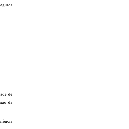
seguros
dade de
 mão da
arência