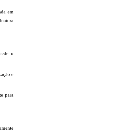
ada e
m
inatura
mpede o
zação e
te para
lamente