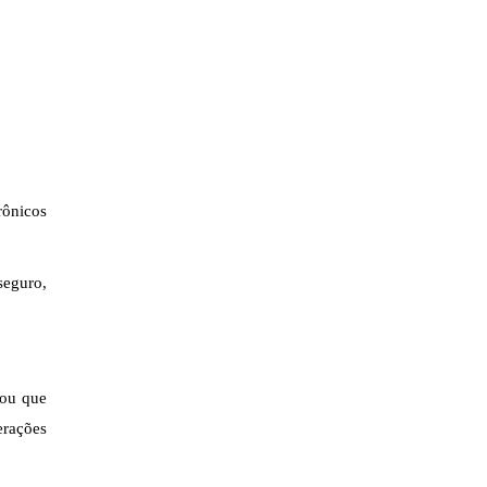
rônicos
seguro,
tou que
erações