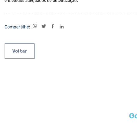
e métodos adequados de autenticação.
Compartilhe:
Voltar
Go