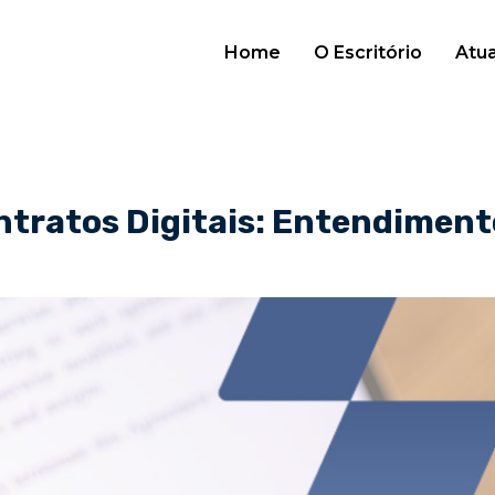
Home
O Escritório
Atu
ntratos Digitais: Entendiment